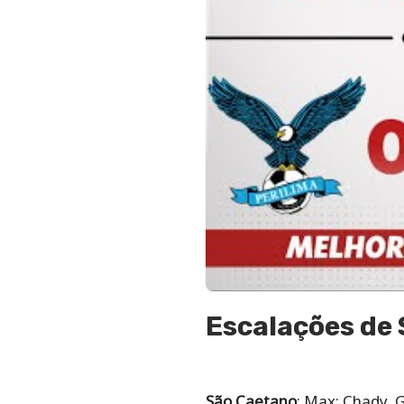
Escalações de 
São Caetano
: Max; Chady, 