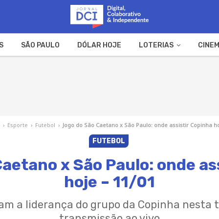
S
SÃO PAULO
DÓLAR HOJE
LOTERIAS
CINEM
A FAZENDA
WEB STORIES
›
Esporte
›
Futebol
›
Jogo do São Caetano x São Paulo: onde assistir Copinha ho
FUTEBOL
aetano x São Paulo: onde as
hoje – 11/01
am a liderança do grupo da Copinha nesta 
transmissão ao vivo