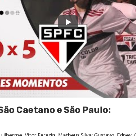
São Caetano e São Paulo:
Guilherme, Vitor Ferezin, Matheus Silva; Gustavo, Edney,