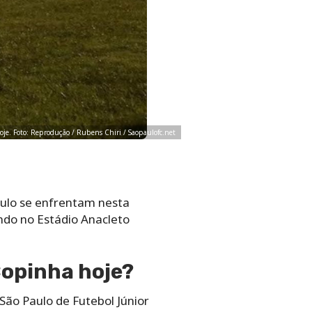
 hoje. Foto: Reprodução / Rubens Chiri / Saopaulofc.net
aulo se enfrentam nesta
ando no Estádio Anacleto
Copinha hoje?
 São Paulo de Futebol Júnior