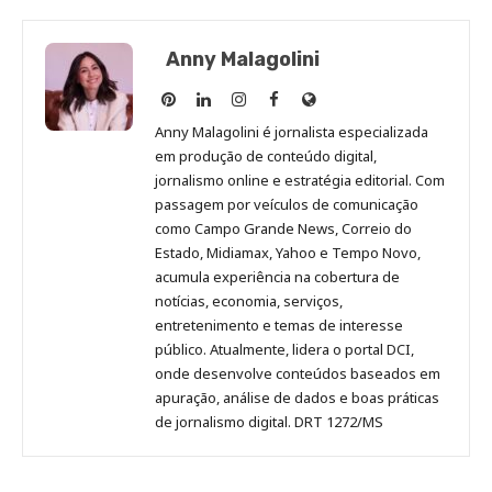
Anny Malagolini
Anny
Anny
Anny
Anny
Site
Malagolini
Malagolini
Malagolini
Malagolini
de
Anny Malagolini é jornalista especializada
no
no
no
no
Anny
em produção de conteúdo digital,
Pinterest
LinkedIn
Instagram
Facebook
Malagolini
jornalismo online e estratégia editorial. Com
passagem por veículos de comunicação
como Campo Grande News, Correio do
Estado, Midiamax, Yahoo e Tempo Novo,
acumula experiência na cobertura de
notícias, economia, serviços,
entretenimento e temas de interesse
público. Atualmente, lidera o portal DCI,
onde desenvolve conteúdos baseados em
apuração, análise de dados e boas práticas
de jornalismo digital. DRT 1272/MS