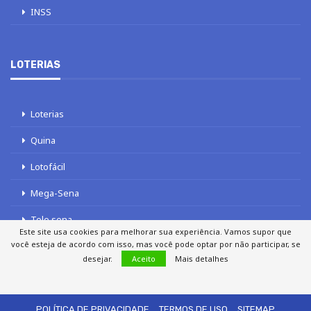
INSS
LOTERIAS
Loterias
Quina
Lotofácil
Mega-Sena
Tele sena
Este site usa cookies para melhorar sua experiência. Vamos supor que
você esteja de acordo com isso, mas você pode optar por não participar, se
desejar.
Aceito
Mais detalhes
SOBRE NÓS
AUTORES
FALE COM O JORNAL DCI
POLÍTICA DE PRIVACIDADE
TERMOS DE USO
SITEMAP