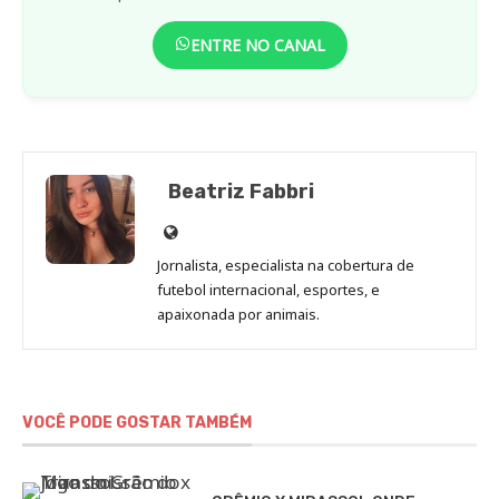
ENTRE NO CANAL
Beatriz Fabbri
Site
de
Jornalista, especialista na cobertura de
Beatriz
futebol internacional, esportes, e
Fabbri
apaixonada por animais.
VOCÊ PODE GOSTAR TAMBÉM