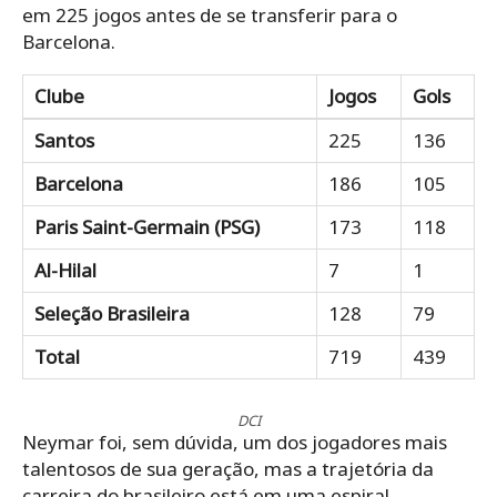
em 225 jogos antes de se transferir para o
Barcelona.
Clube
Jogos
Gols
Santos
225
136
Barcelona
186
105
Paris Saint-Germain (PSG)
173
118
Al-Hilal
7
1
Seleção Brasileira
128
79
Total
719
439
DCI
Neymar foi, sem dúvida, um dos jogadores mais
talentosos de sua geração, mas a trajetória da
carreira do brasileiro está em uma espiral