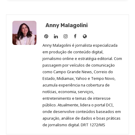
Anny Malagolini
Anny
Anny
Anny
Anny
Site
Malagolini
Malagolini
Malagolini
Malagolini
de
Anny Malagolini é jornalista especializada
no
no
no
no
Anny
em produção de conteúdo digital,
Pinterest
LinkedIn
Instagram
Facebook
Malagolini
jornalismo online e estratégia editorial. Com
passagem por veículos de comunicação
como Campo Grande News, Correio do
Estado, Midiamax, Yahoo e Tempo Novo,
acumula experiência na cobertura de
notícias, economia, serviços,
entretenimento e temas de interesse
público. Atualmente, lidera o portal DCI,
onde desenvolve conteúdos baseados em
apuração, análise de dados e boas práticas
de jornalismo digital. DRT 1272/MS