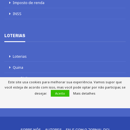
Imposto de renda
INSS
LOTERIAS
Loterias
Quina
Lotofácil
Este site usa cookies para melhorar sua experiência. Vamos supor que
você esteja de acordo com isso, mas você pode optar por não participar, se
Mega-Sena
desejar.
Aceito
Mais detalhes
Tele sena
SOBRE NÓS
AUTORES
FALE COM O JORNAL DCI