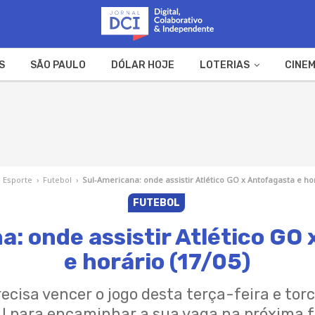
S
SÃO PAULO
DÓLAR HOJE
LOTERIAS
CINEM
A FAZENDA
WEB STORIES
Esporte
›
Futebol
›
Sul-Americana: onde assistir Atlético GO x Antofagasta e hor
FUTEBOL
: onde assistir Atlético GO
e horário (17/05)
recisa vencer o jogo desta terça-feira e to
 para encaminhar a sua vaga na próxima 