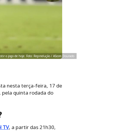
istir o jogo de hoje. Foto: Reprodução / AScom Dourado
ta nesta terça-feira, 17 de
a, pela quinta rodada do
?
l TV
, a partir das 21h30,