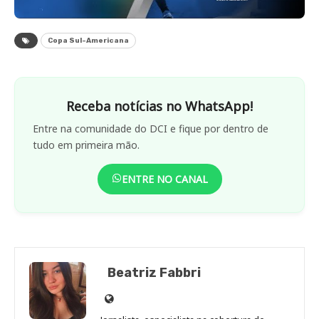
Copa Sul-Americana
Receba notícias no WhatsApp!
Entre na comunidade do DCI e fique por dentro de
tudo em primeira mão.
ENTRE NO CANAL
Beatriz Fabbri
Site
de