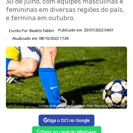
30 de julho, com equipes masculinas e
femininas em diversas regiões do país,
e termina em outubro.
Publicado em
23/07/2022 04:01
Escrito Por
Beatriz Fabbri
Atualizado em
08/10/2022 17:36
Confira onde assistir as finais hoje. Foto: Reprodução / Pixabay
Siga o DCI no Google
Entre no canal do WhatsApp