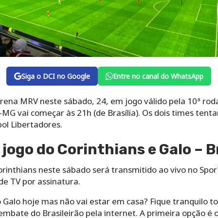
Siga o DCI no Google
Entre no canal do WhatsApp
rena MRV neste sábado, 24, em jogo válido pela 10ª roda
o-MG vai começar às 21h (de Brasília). Os dois times ten
ol Libertadores.
 jogo do Corinthians e Galo – B
Corinthians neste sábado será transmitido ao vivo no Spo
de TV por assinatura.
Galo hoje mas não vai estar em casa? Fique tranquilo to
embate do Brasileirão pela internet. A primeira opção é o