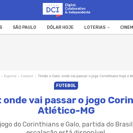
S
SÃO PAULO
DÓLAR HOJE
LOTERIAS
CINEM
A FAZENDA
WEB STORIES
›
Esporte
›
Futebol
›
Timão e Galo: onde vai passar o jogo Corinthians hoje x A
FUTEBOL
 onde vai passar o jogo Cori
Atlético-MG
 jogo do Corinthians e Galo, partida do Brasi
escalação está disponível.