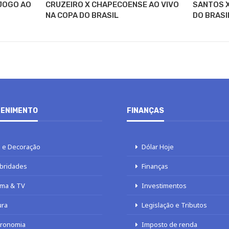
 JOGO AO
CRUZEIRO X CHAPECOENSE AO VIVO
SANTOS X
NA COPA DO BRASIL
DO BRASI
ENIMENTO
FINANÇAS
 e Decoração
Dólar Hoje
bridades
Finanças
ma & TV
Investimentos
ura
Legislação e Tributos
tronomia
Imposto de renda