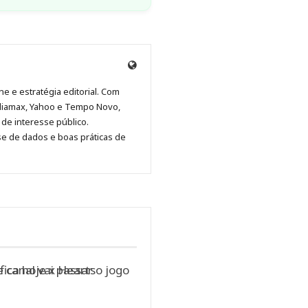
Anny
Anny
Anny
Anny
Site
Malagolini
Malagolini
Malagolini
Malagolini
de
ne e estratégia editorial. Com
no
no
no
no
Anny
diamax, Yahoo e Tempo Novo,
Pinterest
LinkedIn
Instagram
Facebook
Malagolini
de interesse público.
se de dados e boas práticas de