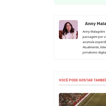
Anny Mala
Anny Malagolini 
passagem por v
acumula experiên
Atualmente, lid
jornalismo digit
VOCÊ PODE GOSTAR TAMBÉ