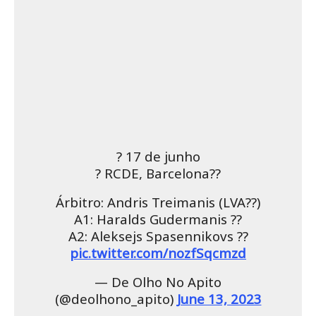
? 17 de junho
?️ RCDE, Barcelona??
Árbitro: Andris Treimanis (LVA??)
A1: Haralds Gudermanis ??
A2: Aleksejs Spasennikovs ??
pic.twitter.com/nozfSqcmzd
— De Olho No Apito
(@deolhono_apito)
June 13, 2023