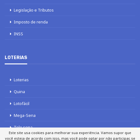
Legislação e Tributos
Imposto de renda
INSS
LOTERIAS
Loterias
Quina
Lotofácil
Mega-Sena
Tele sena
Este site usa cookies para melhorar sua experiência. Vamos supor que
você esteja de acordo com isso, mas você pode optar por não participar, se