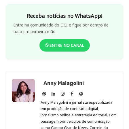
Receba notícias no WhatsApp!
Entre na comunidade do DCI e fique por dentro de
tudo em primeira mão.
ENTRE NO CANAL
Anny Malagolini
Anny
Anny
Anny
Anny
Site
Malagolini
Malagolini
Malagolini
Malagolini
de
Anny Malagolini é jornalista especializada
no
no
no
no
Anny
em produção de conteúdo digital,
Pinterest
LinkedIn
Instagram
Facebook
Malagolini
jornalismo online e estratégia editorial. Com
passagem por veículos de comunicação
como Campo Grande News, Correio do