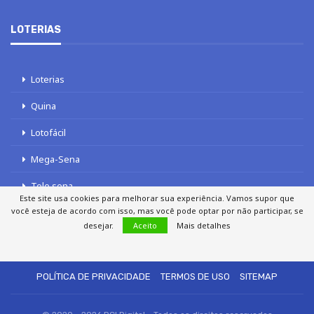
LOTERIAS
Loterias
Quina
Lotofácil
Mega-Sena
Tele sena
Este site usa cookies para melhorar sua experiência. Vamos supor que
você esteja de acordo com isso, mas você pode optar por não participar, se
desejar.
Aceito
Mais detalhes
SOBRE NÓS
AUTORES
FALE COM O JORNAL DCI
POLÍTICA DE PRIVACIDADE
TERMOS DE USO
SITEMAP