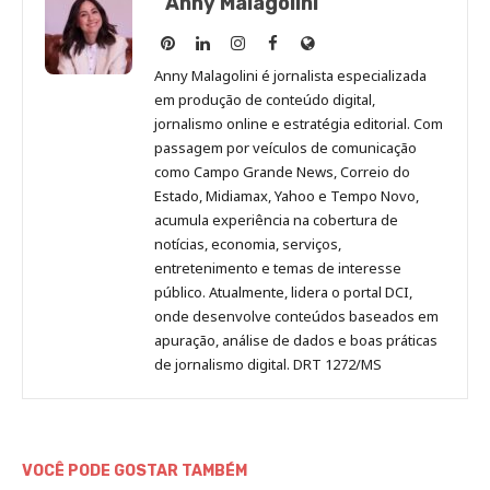
Anny Malagolini
Anny
Anny
Anny
Anny
Site
Malagolini
Malagolini
Malagolini
Malagolini
de
Anny Malagolini é jornalista especializada
no
no
no
no
Anny
em produção de conteúdo digital,
Pinterest
LinkedIn
Instagram
Facebook
Malagolini
jornalismo online e estratégia editorial. Com
passagem por veículos de comunicação
como Campo Grande News, Correio do
Estado, Midiamax, Yahoo e Tempo Novo,
acumula experiência na cobertura de
notícias, economia, serviços,
entretenimento e temas de interesse
público. Atualmente, lidera o portal DCI,
onde desenvolve conteúdos baseados em
apuração, análise de dados e boas práticas
de jornalismo digital. DRT 1272/MS
VOCÊ PODE GOSTAR TAMBÉM