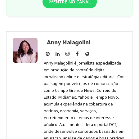
ENTRE NO CANAL
Anny Malagolini
Anny
Anny
Anny
Anny
Site
Malagolini
Malagolini
Malagolini
Malagolini
de
Anny Malagolini é jornalista especializada
no
no
no
no
Anny
em produção de conteúdo digital,
Pinterest
LinkedIn
Instagram
Facebook
Malagolini
jornalismo online e estratégia editorial. Com
passagem por veículos de comunicação
como Campo Grande News, Correio do
Estado, Midiamax, Yahoo e Tempo Novo,
acumula experiência na cobertura de
notícias, economia, serviços,
entretenimento e temas de interesse
público. Atualmente, lidera o portal DCI,
onde desenvolve conteúdos baseados em
apuração, análise de dados e boas práticas