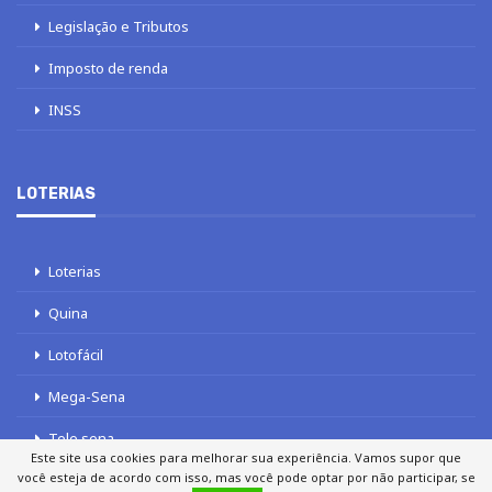
Legislação e Tributos
Imposto de renda
INSS
LOTERIAS
Loterias
Quina
Lotofácil
Mega-Sena
Tele sena
Este site usa cookies para melhorar sua experiência. Vamos supor que
você esteja de acordo com isso, mas você pode optar por não participar, se