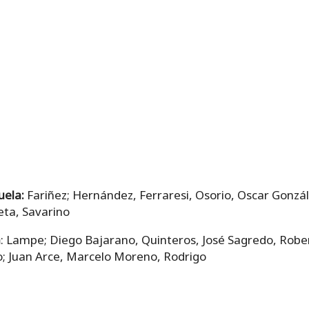
uela:
Fariñez; Hernández, Ferraresi, Osorio, Oscar Gonzál
eta, Savarino
a
: Lampe; Diego Bajarano, Quinteros, José Sagredo, Robe
go; Juan Arce, Marcelo Moreno, Rodrigo