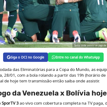
Saiba onde assistir ao jogo d
Siga o DCI no Google
Entre no canal do WhatsApp
rodada das Eliminatórias para a Copa do Mundo, as equip
, 28/01, com a bola rolando a partir das
19h
(horário de 
nal de hoje tem transmissão então saiba onde assistir.
ogo da Venezuela x Bolívia hoje
o
SporTV 3
ao vivo com cobertura completa na TV paga, d