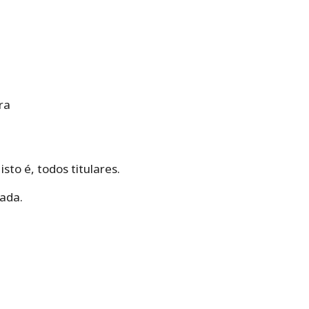
ra
to é, todos titulares.
dada.