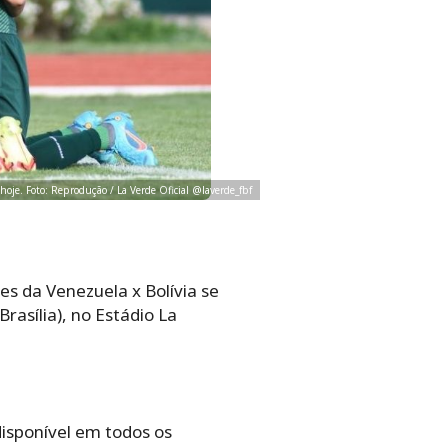
e hoje. Foto: Reprodução / La Verde Oficial @laverde_fbf
es da Venezuela x Bolívia se
Brasília), no Estádio La
isponível em todos os