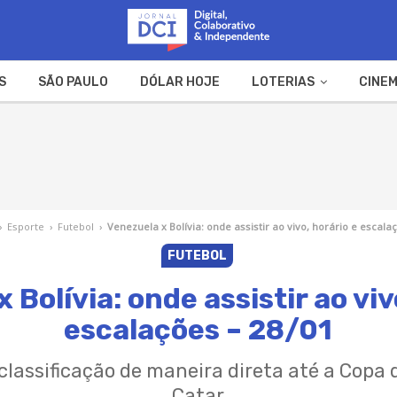
S
SÃO PAULO
DÓLAR HOJE
LOTERIAS
CINEM
A FAZENDA
WEB STORIES
›
Esporte
›
Futebol
›
Venezuela x Bolívia: onde assistir ao vivo, horário e escala
FUTEBOL
 Bolívia: onde assistir ao viv
escalações – 28/01
classificação de maneira direta até a Copa
Catar