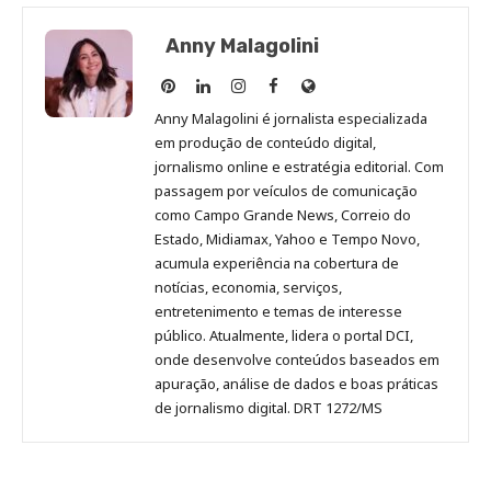
Anny Malagolini
Anny
Anny
Anny
Anny
Site
Malagolini
Malagolini
Malagolini
Malagolini
de
Anny Malagolini é jornalista especializada
no
no
no
no
Anny
em produção de conteúdo digital,
Pinterest
LinkedIn
Instagram
Facebook
Malagolini
jornalismo online e estratégia editorial. Com
passagem por veículos de comunicação
como Campo Grande News, Correio do
Estado, Midiamax, Yahoo e Tempo Novo,
acumula experiência na cobertura de
notícias, economia, serviços,
entretenimento e temas de interesse
público. Atualmente, lidera o portal DCI,
onde desenvolve conteúdos baseados em
apuração, análise de dados e boas práticas
de jornalismo digital. DRT 1272/MS