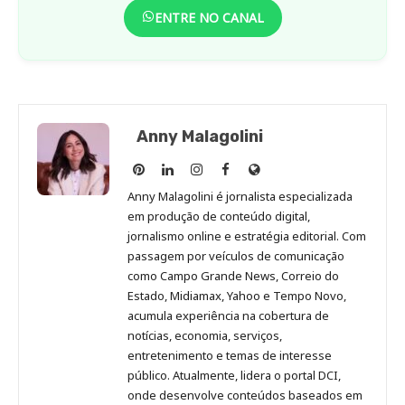
ENTRE NO CANAL
Anny Malagolini
Anny
Anny
Anny
Anny
Site
Malagolini
Malagolini
Malagolini
Malagolini
de
Anny Malagolini é jornalista especializada
no
no
no
no
Anny
em produção de conteúdo digital,
Pinterest
LinkedIn
Instagram
Facebook
Malagolini
jornalismo online e estratégia editorial. Com
passagem por veículos de comunicação
como Campo Grande News, Correio do
Estado, Midiamax, Yahoo e Tempo Novo,
acumula experiência na cobertura de
notícias, economia, serviços,
entretenimento e temas de interesse
público. Atualmente, lidera o portal DCI,
onde desenvolve conteúdos baseados em