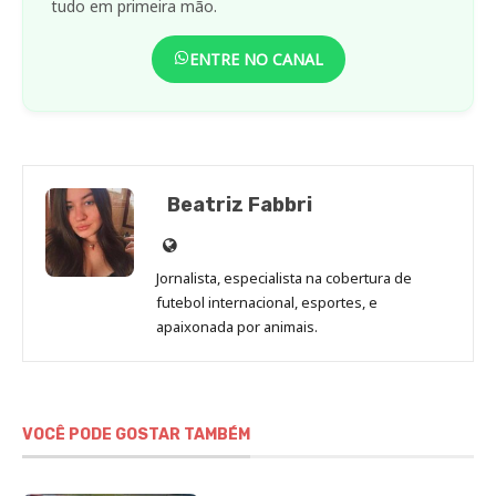
tudo em primeira mão.
ENTRE NO CANAL
Beatriz Fabbri
Site
de
Jornalista, especialista na cobertura de
Beatriz
futebol internacional, esportes, e
Fabbri
apaixonada por animais.
VOCÊ PODE GOSTAR TAMBÉM