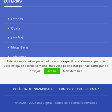
LOTERIAS
Loterias
Quina
Lotofácil
Mega-Sena
Tele sena
Este site usa cookies para melhorar sua experiência. Vamos supor que
você esteja de acordo com isso, mas você pode optar por não participar, se
desejar.
Aceito
Mais detalhes
SOBRE NÓS
AUTORES
FALE COM O JORNAL DCI
POLÍTICA DE PRIVACIDADE
TERMOS DE USO
SITEMAP
© 2020 - 2026 DCI Digital - Todos os direitos reservados