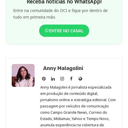
Receba notícias no WhatsApp!
Entre na comunidade do DCI e fique por dentro de
tudo em primeira mão.
ENTRE NO CANAL
Anny Malagolini
Anny
Anny
Anny
Anny
Site
Malagolini
Malagolini
Malagolini
Malagolini
de
Anny Malagolini é jornalista especializada
no
no
no
no
Anny
em produção de conteúdo digital,
Pinterest
LinkedIn
Instagram
Facebook
Malagolini
jornalismo online e estratégia editorial. Com
passagem por veículos de comunicação
como Campo Grande News, Correio do
Estado, Midiamax, Yahoo e Tempo Novo,
acumula experiência na cobertura de