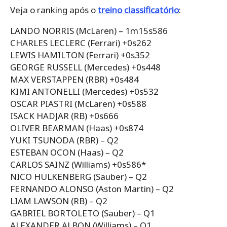
Veja o ranking após o
treino classificatório
:
LANDO NORRIS (McLaren) – 1m15s586
CHARLES LECLERC (Ferrari) +0s262
LEWIS HAMILTON (Ferrari) +0s352
GEORGE RUSSELL (Mercedes) +0s448
MAX VERSTAPPEN (RBR) +0s484
KIMI ANTONELLI (Mercedes) +0s532
OSCAR PIASTRI (McLaren) +0s588
ISACK HADJAR (RB) +0s666
OLIVER BEARMAN (Haas) +0s874
YUKI TSUNODA (RBR) – Q2
ESTEBAN OCON (Haas) – Q2
CARLOS SAINZ (Williams) +0s586*
NICO HULKENBERG (Sauber) – Q2
FERNANDO ALONSO (Aston Martin) – Q2
LIAM LAWSON (RB) – Q2
GABRIEL BORTOLETO (Sauber) – Q1
ALEXANDER ALBON (Williams) – Q1