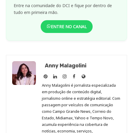
Entre na comunidade do DCI e fique por dentro de
tudo em primeira mão.
ENTRE NO CANAL
Anny Malagolini
Anny
Anny
Anny
Anny
Site
Malagolini
Malagolini
Malagolini
Malagolini
de
Anny Malagolini é jornalista especializada
no
no
no
no
Anny
em produção de conteúdo digital,
Pinterest
LinkedIn
Instagram
Facebook
Malagolini
jornalismo online e estratégia editorial. Com
passagem por veículos de comunicação
como Campo Grande News, Correio do
Estado, Midiamax, Yahoo e Tempo Novo,
acumula experiência na cobertura de
notícias, economia, serviços,