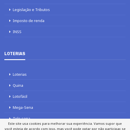
Legislação e Tributos
Imposto de renda
INSS
LOTERIAS
Loterias
Quina
Lotofácil
Mega-Sena
Tele sena
Este site usa cookies para melhorar sua experiência. Vamos supor que
você esteja de acordo com isso, mas você pode optar por não participar, se