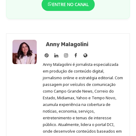
ENTRE NO CANAL
Anny Malagolini
Anny
Anny
Anny
Anny
Site
Malagolini
Malagolini
Malagolini
Malagolini
de
Anny Malagolini é jornalista especializada
no
no
no
no
Anny
em produção de conteúdo digital,
Pinterest
LinkedIn
Instagram
Facebook
Malagolini
jornalismo online e estratégia editorial. Com
passagem por veículos de comunicação
como Campo Grande News, Correio do
Estado, Midiamax, Yahoo e Tempo Novo,
acumula experiência na cobertura de
notícias, economia, serviços,
entretenimento e temas de interesse
público. Atualmente, lidera o portal DCI,
onde desenvolve conteúdos baseados em