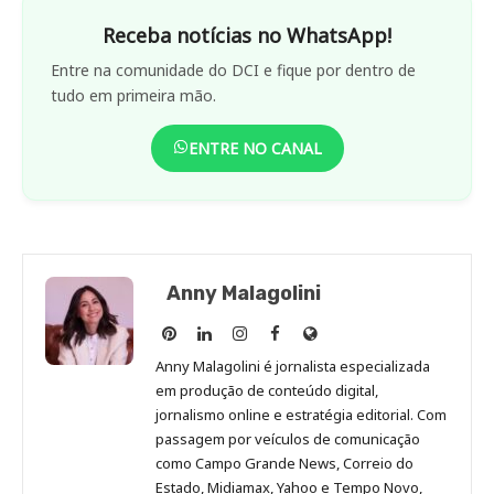
Receba notícias no WhatsApp!
Entre na comunidade do DCI e fique por dentro de
tudo em primeira mão.
ENTRE NO CANAL
Anny Malagolini
Anny
Anny
Anny
Anny
Site
Malagolini
Malagolini
Malagolini
Malagolini
de
Anny Malagolini é jornalista especializada
no
no
no
no
Anny
em produção de conteúdo digital,
Pinterest
LinkedIn
Instagram
Facebook
Malagolini
jornalismo online e estratégia editorial. Com
passagem por veículos de comunicação
como Campo Grande News, Correio do
Estado, Midiamax, Yahoo e Tempo Novo,