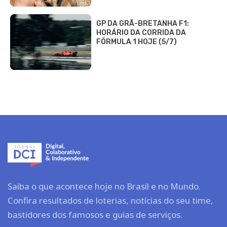
GP DA GRÃ-BRETANHA F1:
HORÁRIO DA CORRIDA DA
FÓRMULA 1 HOJE (5/7)
Saiba o que acontece hoje no Brasil e no Mundo.
Confira resultados de loterias, notícias do seu time,
bastidores dos famosos e guias de serviços.