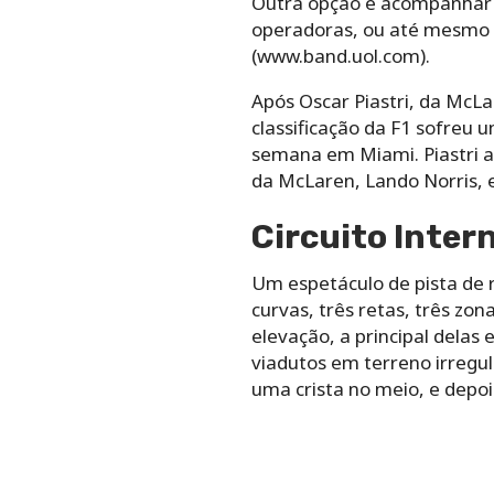
Outra opção é acompanhar a
operadoras, ou até mesmo o
(www.band.uol.com).
Após Oscar Piastri, da McLa
classificação da F1 sofreu
semana em Miami. Piastri ag
da McLaren, Lando Norris, 
Circuito Inter
Um espetáculo de pista de 
curvas, três retas, três z
elevação, a principal delas
viadutos em terreno irregu
uma crista no meio, e depoi