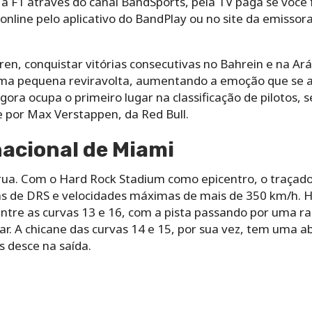
 F1 através do canal BandSports, pela TV paga se você 
nline pelo aplicativo do BandPlay ou no site da emissor
ren, conquistar vitórias consecutivas no Bahrein e na Ará
 uma pequena reviravolta, aumentando a emoção que se 
ora ocupa o primeiro lugar na classificação de pilotos,
e por Max Verstappen, da Red Bull.
nacional de Miami
rua. Com o Hard Rock Stadium como epicentro, o traçad
onas de DRS e velocidades máximas de mais de 350 km/h
 entre as curvas 13 e 16, com a pista passando por uma r
lar. A chicane das curvas 14 e 15, por sua vez, tem uma
s desce na saída.