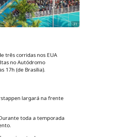
F1
e três corridas nos EUA
oltas no Autódromo
s 17h (de Brasília).
rstappen largará na frente
. Durante toda a temporada
ento.