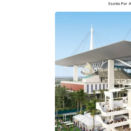
Escrito Por
A