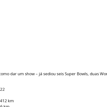
omo dar um show – já sediou seis Super Bowls, duas Worl
022
.412 km
26 km