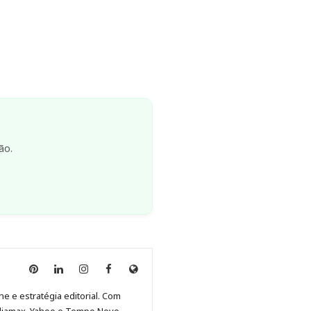
ão.
Anny
Anny
Anny
Anny
Site
Malagolini
Malagolini
Malagolini
Malagolini
de
ne e estratégia editorial. Com
no
no
no
no
Anny