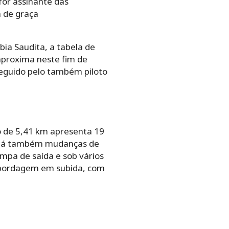
for assinante das
a de graça
bia Saudita, a tabela de
aproxima neste fim de
 seguido pelo também piloto
o de 5,41 km apresenta 19
. Há também mudanças de
ampa de saída e sob vários
 abordagem em subida, com