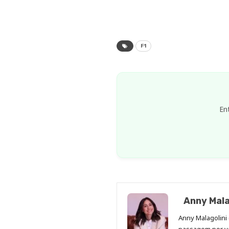
F1
En
Anny Mala
Anny Malagolini 