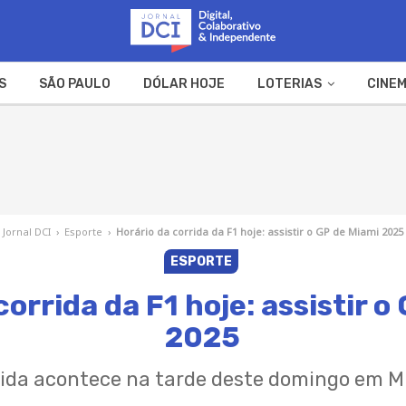
S
SÃO PAULO
DÓLAR HOJE
LOTERIAS
CINEM
A FAZENDA
WEB STORIES
Jornal DCI
›
Esporte
›
Horário da corrida da F1 hoje: assistir o GP de Miami 2025
ESPORTE
corrida da F1 hoje: assistir o
2025
rida acontece na tarde deste domingo em M