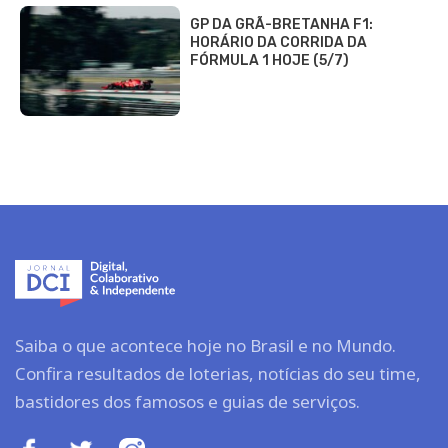
GP DA GRÃ-BRETANHA F1:
HORÁRIO DA CORRIDA DA
FÓRMULA 1 HOJE (5/7)
Saiba o que acontece hoje no Brasil e no Mundo.
Confira resultados de loterias, notícias do seu time,
bastidores dos famosos e guias de serviços.