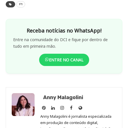
F1
Receba notícias no WhatsApp!
Entre na comunidade do DCI e fique por dentro de
tudo em primeira mão.
ENTRE NO CANAL
Anny Malagolini
Anny
Anny
Anny
Anny
Site
Malagolini
Malagolini
Malagolini
Malagolini
de
Anny Malagolini é jornalista especializada
no
no
no
no
Anny
em produção de conteúdo digital,