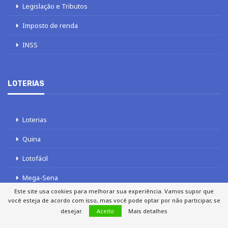
Legislação e Tributos
Imposto de renda
INSS
LOTERIAS
Loterias
Quina
Lotofácil
Mega-Sena
Este site usa cookies para melhorar sua experiência. Vamos supor que
Tele sena
você esteja de acordo com isso, mas você pode optar por não participar, se
desejar.
Aceito
Mais detalhes