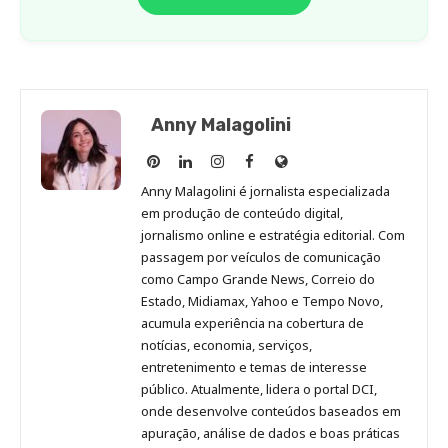
Anny Malagolini
Anny
Anny
Anny
Anny
Site
Malagolini
Malagolini
Malagolini
Malagolini
de
Anny Malagolini é jornalista especializada
no
no
no
no
Anny
em produção de conteúdo digital,
Pinterest
LinkedIn
Instagram
Facebook
Malagolini
jornalismo online e estratégia editorial. Com
passagem por veículos de comunicação
como Campo Grande News, Correio do
Estado, Midiamax, Yahoo e Tempo Novo,
acumula experiência na cobertura de
notícias, economia, serviços,
entretenimento e temas de interesse
público. Atualmente, lidera o portal DCI,
onde desenvolve conteúdos baseados em
apuração, análise de dados e boas práticas