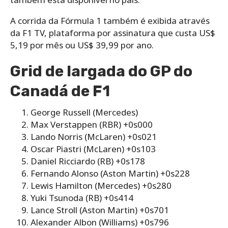
A corrida da Fórmula 1 também é exibida através
da F1 TV, plataforma por assinatura que custa US$
5,19 por mês ou US$ 39,99 por ano.
Grid de largada do GP do
Canadá de F1
George Russell (Mercedes)
Max Verstappen (RBR) +0s000
Lando Norris (McLaren) +0s021
Oscar Piastri (McLaren) +0s103
Daniel Ricciardo (RB) +0s178
Fernando Alonso (Aston Martin) +0s228
Lewis Hamilton (Mercedes) +0s280
Yuki Tsunoda (RB) +0s414
Lance Stroll (Aston Martin) +0s701
Alexander Albon (Williams) +0s796