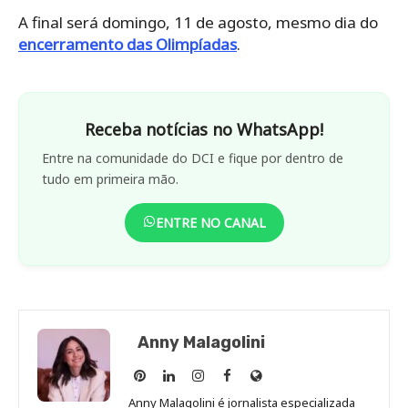
A final será domingo, 11 de agosto, mesmo dia do
encerramento das Olimpíadas
.
Receba notícias no WhatsApp!
Entre na comunidade do DCI e fique por dentro de
tudo em primeira mão.
ENTRE NO CANAL
Anny Malagolini
Anny
Anny
Anny
Anny
Site
Malagolini
Malagolini
Malagolini
Malagolini
de
Anny Malagolini é jornalista especializada