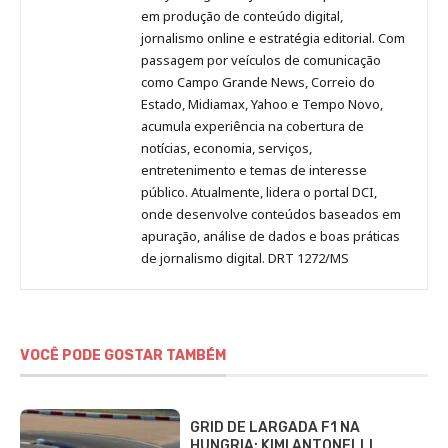
no
no
no
no
Anny
em produção de conteúdo digital,
Pinterest
LinkedIn
Instagram
Facebook
Malagolini
jornalismo online e estratégia editorial. Com
passagem por veículos de comunicação
como Campo Grande News, Correio do
Estado, Midiamax, Yahoo e Tempo Novo,
acumula experiência na cobertura de
notícias, economia, serviços,
entretenimento e temas de interesse
público. Atualmente, lidera o portal DCI,
onde desenvolve conteúdos baseados em
apuração, análise de dados e boas práticas
de jornalismo digital. DRT 1272/MS
VOCÊ PODE GOSTAR TAMBÉM
GRID DE LARGADA F1 NA
HUNGRIA: KIMI ANTONELLI