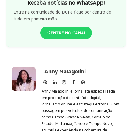
Receba notícias no WhatsApp!
Entre na comunidade do DCI e fique por dentro de
tudo em primeira mão.
ENTRE NO CANAL
Anny Malagolini
Anny
Anny
Anny
Anny
Site
Malagolini
Malagolini
Malagolini
Malagolini
de
Anny Malagolini é jornalista especializada
no
no
no
no
Anny
em produção de conteúdo digital,
Pinterest
LinkedIn
Instagram
Facebook
Malagolini
jornalismo online e estratégia editorial. Com
passagem por veículos de comunicação
como Campo Grande News, Correio do
Estado, Midiamax, Yahoo e Tempo Novo,
acumula experiência na cobertura de