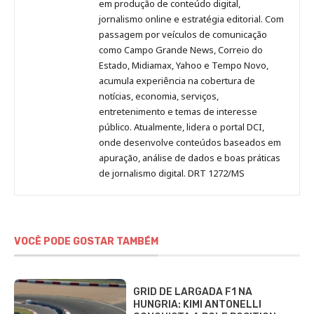
no
no
no
no
Anny
em produção de conteúdo digital,
Pinterest
LinkedIn
Instagram
Facebook
Malagolini
jornalismo online e estratégia editorial. Com
passagem por veículos de comunicação
como Campo Grande News, Correio do
Estado, Midiamax, Yahoo e Tempo Novo,
acumula experiência na cobertura de
notícias, economia, serviços,
entretenimento e temas de interesse
público. Atualmente, lidera o portal DCI,
onde desenvolve conteúdos baseados em
apuração, análise de dados e boas práticas
de jornalismo digital. DRT 1272/MS
VOCÊ PODE GOSTAR TAMBÉM
GRID DE LARGADA F1 NA
HUNGRIA: KIMI ANTONELLI