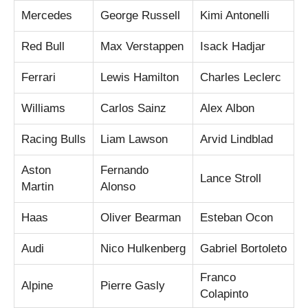
Mercedes
George Russell
Kimi Antonelli
Red Bull
Max Verstappen
Isack Hadjar
Ferrari
Lewis Hamilton
Charles Leclerc
Williams
Carlos Sainz
Alex Albon
Racing Bulls
Liam Lawson
Arvid Lindblad
Aston
Fernando
Lance Stroll
Martin
Alonso
Haas
Oliver Bearman
Esteban Ocon
Audi
Nico Hulkenberg
Gabriel Bortoleto
Franco
Alpine
Pierre Gasly
Colapinto