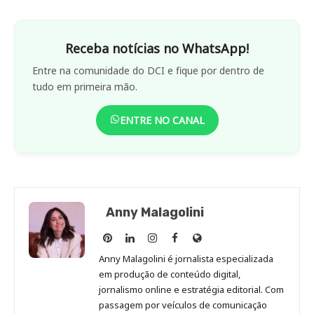
Receba notícias no WhatsApp!
Entre na comunidade do DCI e fique por dentro de
tudo em primeira mão.
ENTRE NO CANAL
Anny Malagolini
Anny
Anny
Anny
Anny
Site
Malagolini
Malagolini
Malagolini
Malagolini
de
Anny Malagolini é jornalista especializada
no
no
no
no
Anny
em produção de conteúdo digital,
Pinterest
LinkedIn
Instagram
Facebook
Malagolini
jornalismo online e estratégia editorial. Com
passagem por veículos de comunicação