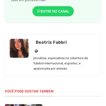
ENTRE NO CANAL
Beatriz Fabbri
Site
de
Jornalista, especialista na cobertura de
Beatriz
futebol internacional, esportes, e
Fabbri
apaixonada por animais.
VOCÊ PODE GOSTAR TAMBÉM