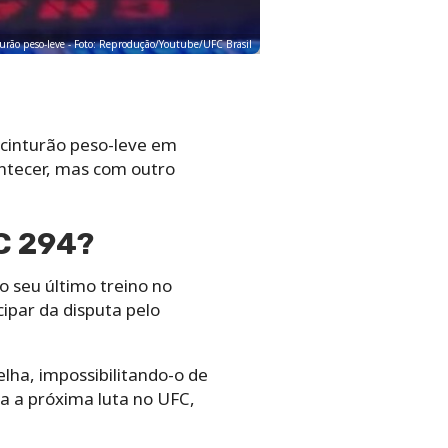
turão peso-leve - Foto: Reprodução/Youtube/UFC Brasil
 cinturão peso-leve em
ontecer, mas com outro
FC 294?
o seu último treino no
ipar da disputa pelo
lha, impossibilitando-o de
ra a próxima luta no UFC,