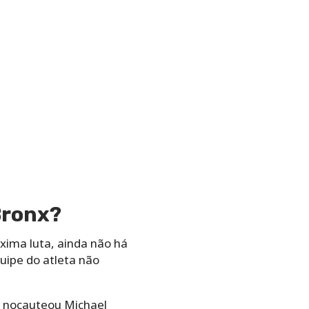
Bronx?
xima luta, ainda não há
uipe do atleta não
o nocauteou Michael