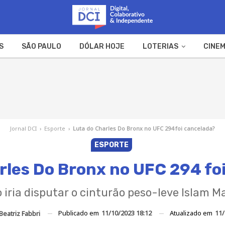
S
SÃO PAULO
DÓLAR HOJE
LOTERIAS
CINEM
A FAZENDA
WEB STORIES
Jornal DCI
›
Esporte
›
Luta do Charles Do Bronx no UFC 294 foi cancelada?
ESPORTE
rles Do Bronx no UFC 294 fo
o iria disputar o cinturão peso-leve Islam
Publicado em
11/10/2023 18:12
Atualizado em
11/
Beatriz Fabbri