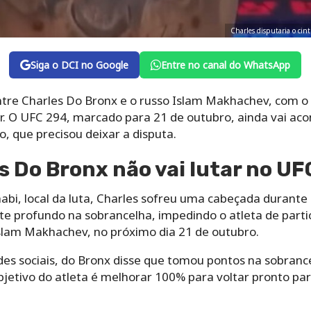
Charles disputaria o cin
Siga o DCI no Google
Entre no canal do WhatsApp
tre Charles Do Bronx e o russo Islam Makhachev, com o
er. O UFC 294, marcado para 21 de outubro, ainda vai ac
ro, que precisou deixar a disputa.
s Do Bronx não vai lutar no U
abi, local da luta, Charles sofreu uma cabeçada durante 
e profundo na sobrancelha, impedindo o atleta de partic
Islam Makhachev, no próximo dia 21 de outubro.
s sociais, do Bronx disse que tomou pontos na sobrance
objetivo do atleta é melhorar 100% para voltar pronto pa