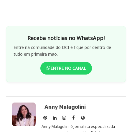
Receba notícias no WhatsApp!
Entre na comunidade do DCI e fique por dentro de
tudo em primeira mão.
ENTRE NO CANAL
Anny Malagolini
Anny
Anny
Anny
Anny
Site
Malagolini
Malagolini
Malagolini
Malagolini
de
Anny Malagolini é jornalista especializada
no
no
no
no
Anny