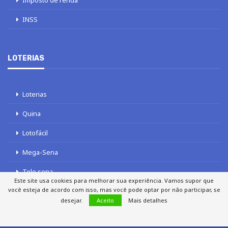
Imposto de renda
INSS
LOTERIAS
Loterias
Quina
Lotofácil
Mega-Sena
Tele sena
Este site usa cookies para melhorar sua experiência. Vamos supor que
você esteja de acordo com isso, mas você pode optar por não participar, se
desejar.
Aceito
Mais detalhes
SOBRE NÓS
AUTORES
FALE COM O JORNAL DCI