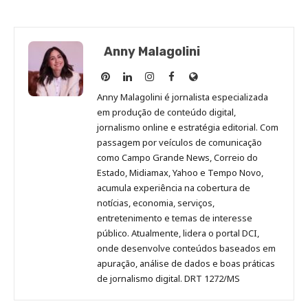
Anny Malagolini
Anny
Anny
Anny
Anny
Site
Malagolini
Malagolini
Malagolini
Malagolini
de
Anny Malagolini é jornalista especializada
no
no
no
no
Anny
em produção de conteúdo digital,
Pinterest
LinkedIn
Instagram
Facebook
Malagolini
jornalismo online e estratégia editorial. Com
passagem por veículos de comunicação
como Campo Grande News, Correio do
Estado, Midiamax, Yahoo e Tempo Novo,
acumula experiência na cobertura de
notícias, economia, serviços,
entretenimento e temas de interesse
público. Atualmente, lidera o portal DCI,
onde desenvolve conteúdos baseados em
apuração, análise de dados e boas práticas
de jornalismo digital. DRT 1272/MS