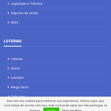
Legislação e Tributos
Imposto de renda
INSS
LOTERIAS
Loterias
Quina
Lotofácil
Mega-Sena
Tele sena
Este site usa cookies para melhorar sua experiência. Vamos supor que
você esteja de acordo com isso, mas você pode optar por não participar, se
desejar.
Aceito
Mais detalhes