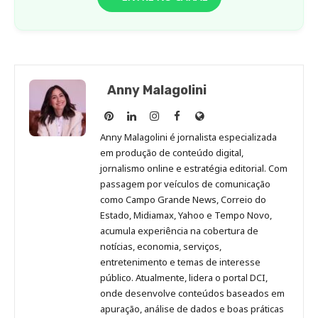
Anny Malagolini
Anny
Anny
Anny
Anny
Site
Malagolini
Malagolini
Malagolini
Malagolini
de
Anny Malagolini é jornalista especializada
no
no
no
no
Anny
em produção de conteúdo digital,
Pinterest
LinkedIn
Instagram
Facebook
Malagolini
jornalismo online e estratégia editorial. Com
passagem por veículos de comunicação
como Campo Grande News, Correio do
Estado, Midiamax, Yahoo e Tempo Novo,
acumula experiência na cobertura de
notícias, economia, serviços,
entretenimento e temas de interesse
público. Atualmente, lidera o portal DCI,
onde desenvolve conteúdos baseados em
apuração, análise de dados e boas práticas