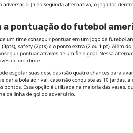
 do adversário. Já na segunda alternativa, o jogador, den
.
 a pontuação do futebol amer
de um time conseguir pontuar em um jogo de futebol am
l (3pts), safety (2pts) e o ponto extra (2 ou 1 pt). Além d
seguir pontuar através de um field goal. Nessa alternat
ravés de um chute.
e esgotar suas descidas (são quatro chances para avan
e dar a bola ao rival, caso não conquiste as 10 jardas, a
ês pontos. Essa opção é utilizada na maioria das vezes,
 da linha de gol do adversário.