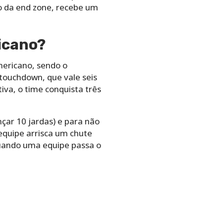
tro da end zone, recebe um
icano?
ericano, sendo o
o touchdown, que vale seis
iva, o time conquista três
çar 10 jardas) e para não
 equipe arrisca um chute
 quando uma equipe passa o