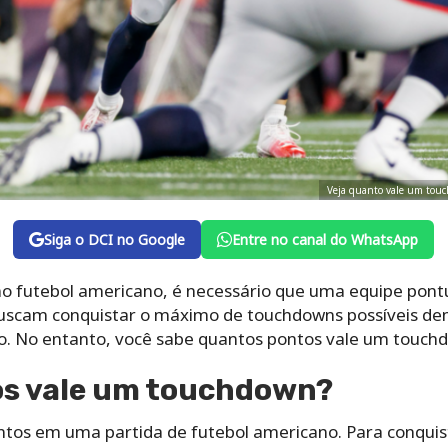
Veja quanto vale um touc
Siga o DCI no Google
Entre no canal do WhatsApp
o futebol americano, é necessário que uma equipe pontu
buscam conquistar o máximo de touchdowns possíveis den
 No entanto, você sabe quantos pontos vale um touch
s vale um touchdown?
tos em uma partida de futebol americano. Para conquistá