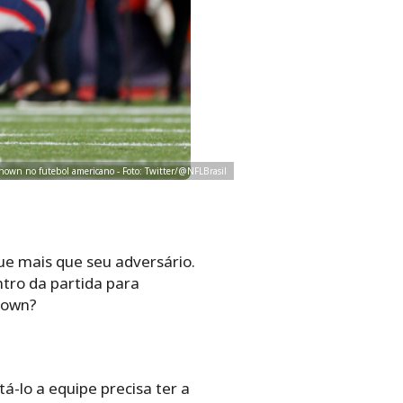
hown no futebol americano - Foto: Twitter/@NFLBrasil
e mais que seu adversário.
tro da partida para
down?
-lo a equipe precisa ter a