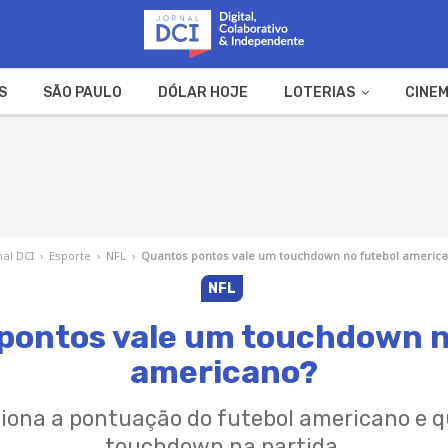
S
SÃO PAULO
DÓLAR HOJE
LOTERIAS
CINEM
A FAZENDA
WEB STORIES
nal DCI
›
Esporte
›
NFL
›
Quantos pontos vale um touchdown no futebol americ
NFL
pontos vale um touchdown n
americano?
iona a pontuação do futebol americano e 
touchdown na partida.