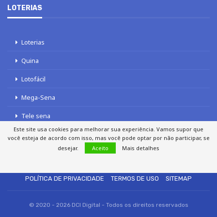
LOTERIAS
Loterias
Quina
Lotofácil
Mega-Sena
Tele sena
Este site usa cookies para melhorar sua experiência. Vamos supor que
você esteja de acordo com isso, mas você pode optar por não participar, se
desejar.
Aceito
Mais detalhes
SOBRE NÓS
AUTORES
FALE COM O JORNAL DCI
POLÍTICA DE PRIVACIDADE
TERMOS DE USO
SITEMAP
© 2020 - 2026 DCI Digital - Todos os direitos reservados