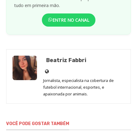
tudo em primeira mão.
ENTRE NO CANAL
Beatriz Fabbri
Site
de
Jornalista, especialista na cobertura de
Beatriz
futebol internacional, esportes, e
Fabbri
apaixonada por animais.
VOCÊ PODE GOSTAR TAMBÉM