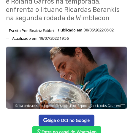
e Roland Garros na temporada,
enfrenta o lituano Ricardas Berankis
na segunda rodada de Wimbledon
Publicado em
30/06/2022 06:02
Escrito Por
Beatriz Fabbri
Atualizado em
19/07/2022 19:56
Saiba onde assistir o jogo de tênis hoje. Foto: Reprodução / Nicolas Gouhier/FFT
Siga o DCI no Google
Entre no canal do WhatsApp