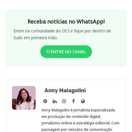
Receba notícias no WhatsApp!
Entre na comunidade do DCI e fique por dentro de
tudo em primeira mão.
ENTRE NO CANAL
Anny Malagolini
Anny
Anny
Anny
Anny
Site
Malagolini
Malagolini
Malagolini
Malagolini
de
Anny Malagolini é jornalista especializada
no
no
no
no
Anny
em produção de conteúdo digital,
Pinterest
LinkedIn
Instagram
Facebook
Malagolini
jornalismo online e estratégia editorial. Com
passagem por veículos de comunicação