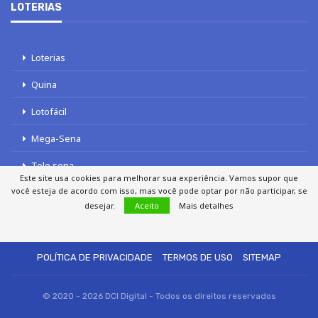
LOTERIAS
Loterias
Quina
Lotofácil
Mega-Sena
Tele sena
Este site usa cookies para melhorar sua experiência. Vamos supor que
você esteja de acordo com isso, mas você pode optar por não participar, se
desejar.
Aceito
Mais detalhes
SOBRE NÓS
AUTORES
FALE COM O JORNAL DCI
POLÍTICA DE PRIVACIDADE
TERMOS DE USO
SITEMAP
© 2020 - 2026 DCI Digital - Todos os direitos reservados