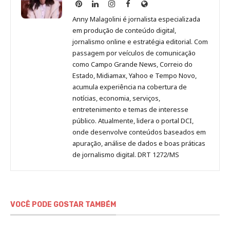
Anny
Anny
Anny
Anny
Site
Malagolini
Malagolini
Malagolini
Malagolini
de
Anny Malagolini é jornalista especializada
no
no
no
no
Anny
em produção de conteúdo digital,
Pinterest
LinkedIn
Instagram
Facebook
Malagolini
jornalismo online e estratégia editorial. Com
passagem por veículos de comunicação
como Campo Grande News, Correio do
Estado, Midiamax, Yahoo e Tempo Novo,
acumula experiência na cobertura de
notícias, economia, serviços,
entretenimento e temas de interesse
público. Atualmente, lidera o portal DCI,
onde desenvolve conteúdos baseados em
apuração, análise de dados e boas práticas
de jornalismo digital. DRT 1272/MS
VOCÊ PODE GOSTAR TAMBÉM