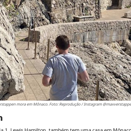
rstappen mora em Mônaco. Foto: Reprodução / Instagram @maxverstapp
n
 1, Lewis Hamilton, também tem uma casa em Mônaco. P