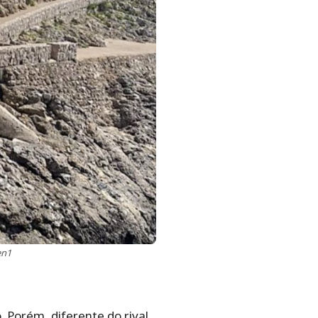
en1
orém, diferente do rival,