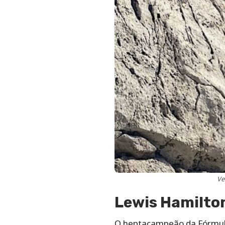
Ve
Lewis Hamilto
O heptacampeão da Fórmula