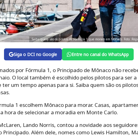
Saiba quem são os pilotos da Fórmula 1 que moram em Mônaco. Foto: Re
Siga o DCI no Google
Entre no canal do WhatsApp
onados por Fórmula 1, o Principado de Mônaco não rece
aio. O local também é escolhido pelos pilotos para ser a
 e ter um tempo apenas para si. Saiba quem são os pilo
sas.
órmula 1 escolhem Mônaco para morar. Casas, apartamen
 na hora de selecionar a moradia em Monte Carlo.
McLaren, Lando Norris, contou a novidade aos seguidore
 Principado. Além dele, nomes como Lewis Hamilton, M