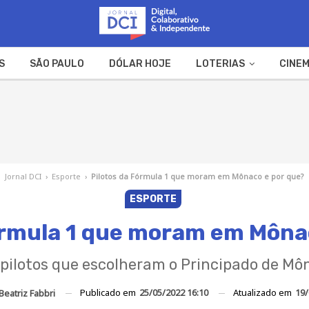
S
SÃO PAULO
DÓLAR HOJE
LOTERIAS
CINEM
A FAZENDA
WEB STORIES
Jornal DCI
›
Esporte
›
Pilotos da Fórmula 1 que moram em Mônaco e por que?
ESPORTE
órmula 1 que moram em Môna
 pilotos que escolheram o Principado de M
Publicado em
25/05/2022 16:10
Atualizado em
19/
Beatriz Fabbri