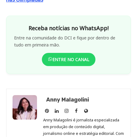
Receba notícias no WhatsApp!
Entre na comunidade do DCI e fique por dentro de
tudo em primeira mão.
ENTRE NO CANAL
Anny Malagolini
Anny
Anny
Anny
Anny
Site
Malagolini
Malagolini
Malagolini
Malagolini
de
Anny Malagolini é jornalista especializada
no
no
no
no
Anny
em produção de conteúdo digital,
Pinterest
LinkedIn
Instagram
Facebook
Malagolini
jornalismo online e estratégia editorial. Com