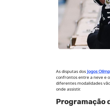
As disputas dos
Jogos Olímp
confrontos entre a neve e o
diferentes modalidades vão
onde assistir.
Programação d