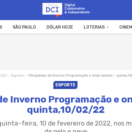
S
SÃO PAULO
DÓLAR HOJE
LOTERIAS
CINEM
A FAZENDA
WEB STORIES
l DCI
›
Esporte
›
Olimpíadas de Inverno Programação e onde assistir – quinta,10
ESPORTE
de Inverno Programação e ond
quinta,10/02/22
quinta-feira, 10 de fevereiro de 2022, nos m
de gelo e neve