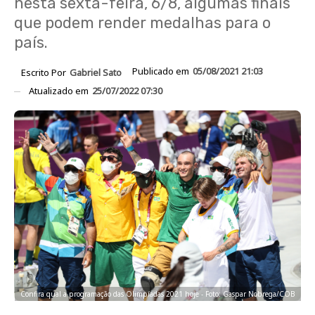
nesta sexta-feira, 6/8, algumas finais
que podem render medalhas para o
país.
Publicado em
05/08/2021 21:03
Escrito Por
Gabriel Sato
Atualizado em
25/07/2022 07:30
Confira qual a programação das Olimpíadas 2021 hoje - Foto: Gaspar Nobrega/COB