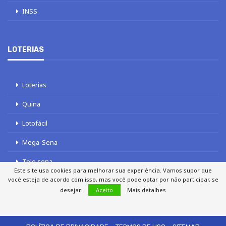
INSS
LOTERIAS
Loterias
Quina
Lotofácil
Mega-Sena
Tele sena
Este site usa cookies para melhorar sua experiência. Vamos supor que
você esteja de acordo com isso, mas você pode optar por não participar, se
desejar.
Aceito
Mais detalhes
SOBRE NÓS
AUTORES
FALE COM O JORNAL DCI