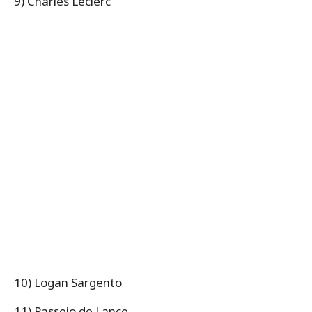
9) Charles Leclerc
10) Logan Sargento
11) Passeio de Lance