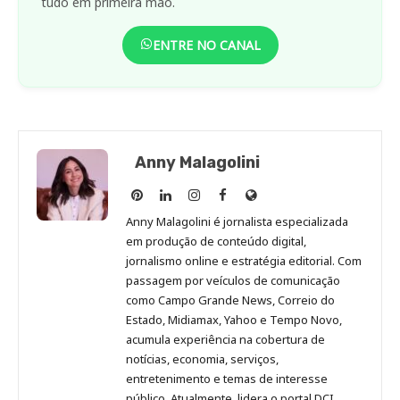
tudo em primeira mão.
ENTRE NO CANAL
Anny Malagolini
Anny
Anny
Anny
Anny
Site
Malagolini
Malagolini
Malagolini
Malagolini
de
Anny Malagolini é jornalista especializada
no
no
no
no
Anny
em produção de conteúdo digital,
Pinterest
LinkedIn
Instagram
Facebook
Malagolini
jornalismo online e estratégia editorial. Com
passagem por veículos de comunicação
como Campo Grande News, Correio do
Estado, Midiamax, Yahoo e Tempo Novo,
acumula experiência na cobertura de
notícias, economia, serviços,
entretenimento e temas de interesse
público. Atualmente, lidera o portal DCI,