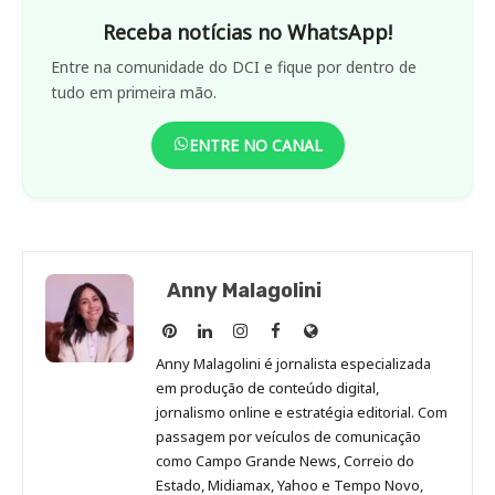
Receba notícias no WhatsApp!
Entre na comunidade do DCI e fique por dentro de
tudo em primeira mão.
ENTRE NO CANAL
Anny Malagolini
Anny
Anny
Anny
Anny
Site
Malagolini
Malagolini
Malagolini
Malagolini
de
Anny Malagolini é jornalista especializada
no
no
no
no
Anny
em produção de conteúdo digital,
Pinterest
LinkedIn
Instagram
Facebook
Malagolini
jornalismo online e estratégia editorial. Com
passagem por veículos de comunicação
como Campo Grande News, Correio do
Estado, Midiamax, Yahoo e Tempo Novo,