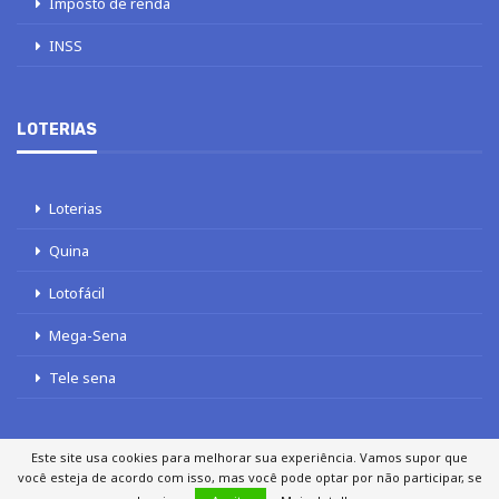
Imposto de renda
INSS
LOTERIAS
Loterias
Quina
Lotofácil
Mega-Sena
Tele sena
Este site usa cookies para melhorar sua experiência. Vamos supor que
você esteja de acordo com isso, mas você pode optar por não participar, se
SOBRE NÓS
AUTORES
FALE COM O JORNAL DCI