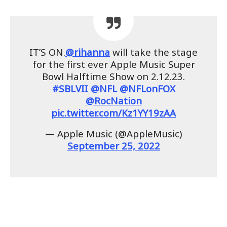
IT’S ON.
@rihanna
will take the stage
for the first ever Apple Music Super
Bowl Halftime Show on 2.12.23.
#SBLVII
@NFL
@NFLonFOX
@RocNation
pic.twitter.com/Kz1YY19zAA
— Apple Music (@AppleMusic)
September 25, 2022