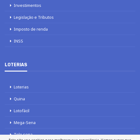
Investimentos
Legislação e Tributos
Imposto de renda
INSS
LOTERIAS
Loterias
Quina
Lotofácil
Mega-Sena
Tele sena
Este site usa cookies para melhorar sua experiência. Vamos supor que