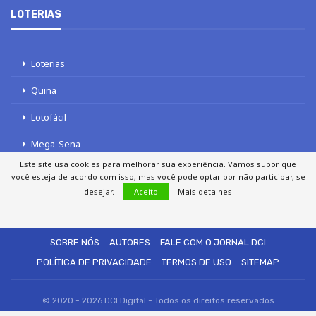
LOTERIAS
Loterias
Quina
Lotofácil
Mega-Sena
Este site usa cookies para melhorar sua experiência. Vamos supor que
Tele sena
você esteja de acordo com isso, mas você pode optar por não participar, se
desejar.
Aceito
Mais detalhes
SOBRE NÓS
AUTORES
FALE COM O JORNAL DCI
POLÍTICA DE PRIVACIDADE
TERMOS DE USO
SITEMAP
© 2020 - 2026 DCI Digital - Todos os direitos reservados