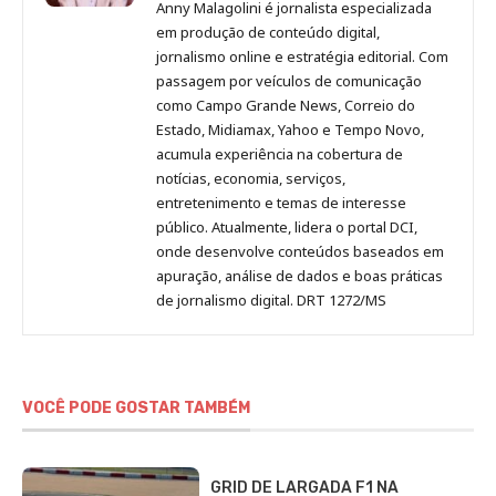
Malagolini
Malagolini
Malagolini
Malagolini
de
Anny Malagolini é jornalista especializada
no
no
no
no
Anny
em produção de conteúdo digital,
Pinterest
LinkedIn
Instagram
Facebook
Malagolini
jornalismo online e estratégia editorial. Com
passagem por veículos de comunicação
como Campo Grande News, Correio do
Estado, Midiamax, Yahoo e Tempo Novo,
acumula experiência na cobertura de
notícias, economia, serviços,
entretenimento e temas de interesse
público. Atualmente, lidera o portal DCI,
onde desenvolve conteúdos baseados em
apuração, análise de dados e boas práticas
de jornalismo digital. DRT 1272/MS
VOCÊ PODE GOSTAR TAMBÉM
GRID DE LARGADA F1 NA