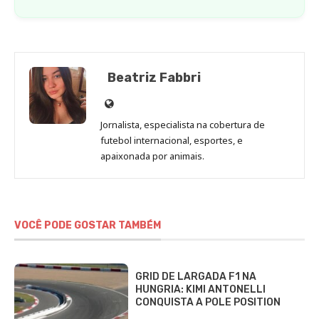
Beatriz Fabbri
Site
de
Jornalista, especialista na cobertura de
Beatriz
futebol internacional, esportes, e
Fabbri
apaixonada por animais.
VOCÊ PODE GOSTAR TAMBÉM
GRID DE LARGADA F1 NA
HUNGRIA: KIMI ANTONELLI
CONQUISTA A POLE POSITION