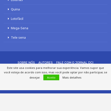
Quina
Lotofácil
Mega-Sena
Tele sena
SOBRE NÓS
AUTORES
FALE COM O JORNAL DCI
Este site usa cookies para melhorar sua experiência. Vamos supor que
POLÍTICA DE PRIVACIDADE
TERMOS DE USO
SITEMAP
você esteja de acordo com isso, mas você pode optar por não participar, se
desejar.
Aceito
Mais detalhes
© 2020 - 2026 DCI Digital - Todos os direitos reservados