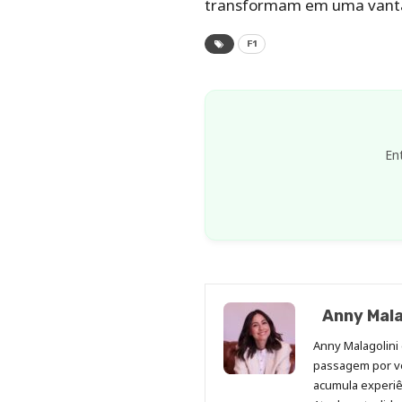
transformam em uma vanta
F1
En
Anny Mala
Anny Malagolini 
passagem por v
acumula experiên