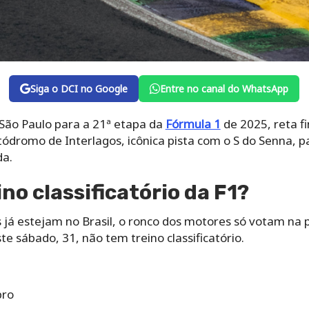
Siga o DCI no Google
Entre no canal do WhatsApp
ão Paulo para a 21ª etapa da
Fórmula 1
de 2025, reta f
dromo de Interlagos, icônica pista com o S do Senna, para
da.
no classificatório da F1?
s já estejam no Brasil, o ronco dos motores só votam na
e sábado, 31, não tem treino classificatório.
bro