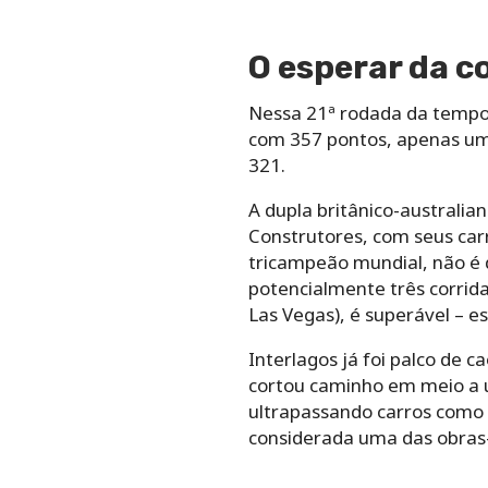
O esperar da co
Nessa 21ª rodada da tempora
com 357 pontos, apenas um 
321.
A dupla britânico-austral
Construtores, com seus car
tricampeão mundial, não é 
potencialmente três corrid
Las Vegas), é superável – 
Interlagos já foi palco de 
cortou caminho em meio a u
ultrapassando carros como
considerada uma das obras