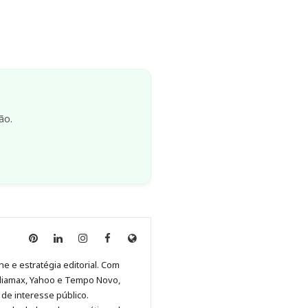
ão.
Anny
Anny
Anny
Anny
Site
Malagolini
Malagolini
Malagolini
Malagolini
de
ne e estratégia editorial. Com
no
no
no
no
Anny
diamax, Yahoo e Tempo Novo,
Pinterest
LinkedIn
Instagram
Facebook
Malagolini
de interesse público.