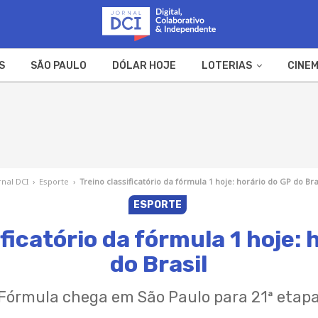
S
SÃO PAULO
DÓLAR HOJE
LOTERIAS
CINEM
A FAZENDA
WEB STORIES
rnal DCI
›
Esporte
›
Treino classificatório da fórmula 1 hoje: horário do GP do Bra
ESPORTE
ificatório da fórmula 1 hoje: 
do Brasil
Fórmula chega em São Paulo para 21ª etap