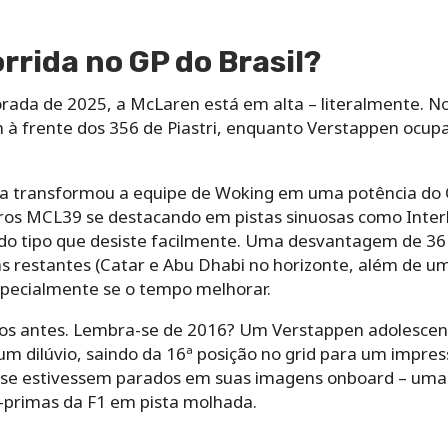
rrida no GP do Brasil?
da de 2025, a McLaren está em alta – literalmente. Norr
à frente dos 356 de Piastri, enquanto Verstappen ocupa
iana transformou a equipe de Woking em uma potência d
ros MCL39 se destacando em pistas sinuosas como Inter
do tipo que desiste facilmente. Uma desvantagem de 36
as restantes (Catar e Abu Dhabi no horizonte, além de u
especialmente se o tempo melhorar.
caos antes. Lembra-se de 2016? Um Verstappen adolescent
m dilúvio, saindo da 16ª posição no grid para um impres
 se estivessem parados em suas imagens onboard – uma
-primas da F1 em pista molhada.