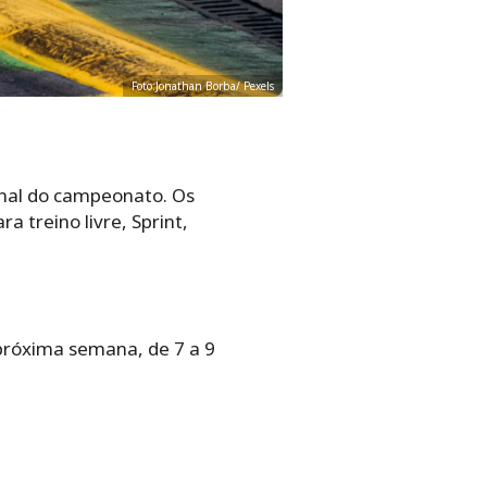
Foto:Jonathan Borba/ Pexels
inal do campeonato. Os
 treino livre, Sprint,
 próxima semana, de 7 a 9