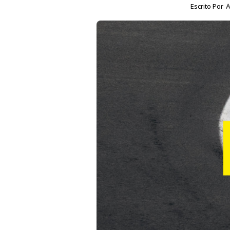
Escrito Por
A